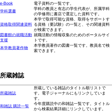
e-Book
電子資料の一覧です。
学科の教員と有志の学生代表が、所属学科
学科選書
の学修用に書店で選定した資料です。
本学で取得可能な資格、取得をサポートす
資格取得関連資料
る資格（要試験）の一覧と、その関連資料
が検索できます。
図書館の就職活動
就職活動の情報収集のためのポータルサイ
支援
トです。
本学教員著作の図書一覧です。教員名で検
本学教員著作物
索できます。
所蔵雑誌
所蔵している雑誌のタイトル順リストで
所蔵雑誌
す。電子ジャーナルにもリンクしていま
す。
今年度購読中の和雑誌一覧です。タイトル
和雑誌 購読一覧
から検索結果詳細にリンクしています。